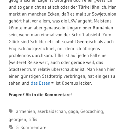
geografischen Lage ist Georgien doch eher „westlich“
und so gar nicht asiatisch oder der Türkei ähnlich. Man
merkt an manchen Ecken, daß es mal zur Sowjetunion
gehört hat, vor allem, was die LKW angeht. Meistens
könnte man aber genauso in Ungarn oder Rumänien
sein, wenn man einmal von der Schrift absieht. Zum
Glück sind Schilder etc. oft sowohl Georgisch als auch
Englisch ausgezeichnet, mit dem ich übrigens
problemlos durchkam. Tiflis ist auf jeden Fall eine
(weitere) Reise wert, auch oder gerade weil, das
Stadtzentrum relativ überschaubar ist. Man kann hier
einen günstigen Städtetrip verbringen, hat einiges zu
sehen und
das Essen
ist überaus lecker.
Fragen? Ab in die Kommentare!
Schlagwörter
armenien
,
aserbaidschan
,
gaga
,
Geocaching
,
georgien
,
tiflis
5 Kommentare