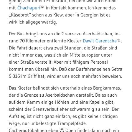
genug Zeit für ein Frühstück, bei dem wir auch direkt
mit
Chachapuri
in Kontakt kommen. Ich kenne das
„Käsebrot“ schon aus Kiew, aber in Georgien ist es
wirklich allgegenwärtig.
Der Bus bringt uns an die Grenze zu Aserbaidschan, ins
rund 70 Kilometer entfernte Kloster
Dawit Garedscha
.
Die Fahrt dauert etwa zwei Stunden, die Straßen sind
nicht immer das, was sich ein Mitteleuropäer unter
einer Straße vorstellt. Aber mit fähigem Personal
kommt man überall hin. Daß der Busfahrer seinen Setra
S 315 im Griff hat, wird er uns noch mehrfach beweisen.
Das Kloster befindet sich unterhalb eines Bergkammes,
der die Grenze zu Aserbaidschan darstellt. Da es auch
auf dem Kamm einige Höhlen und eine Kapelle gibt,
scheint der Grenzverlauf eher schwammig zu sein. Der
Aufstieg ist nicht ganz einfach, es gibt keine richtigen
Wege, nur unbefestigte Trampelpfade.
Cacherautobahnen eben 🙂 Oben findet dann noch ein