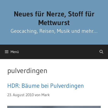
Zum
Zum
Inhalt
Inhalt
Neues für Nerze, Stoff für
springen
springen
Mettwurst
Geocaching, Reisen, Musik und mehr…
Menü
pulverdingen
HDR: Bäume bei Pulverdingen
23. August 2010
von
Mark