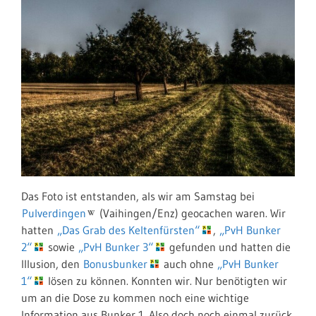
Das Foto ist entstanden, als wir am Samstag bei
Pulverdingen
(Vaihingen/Enz) geocachen waren. Wir
hatten
„Das Grab des Keltenfürsten“
,
„PvH Bunker
2“
sowie
„PvH Bunker 3“
gefunden und hatten die
Illusion, den
Bonusbunker
auch ohne
„PvH Bunker
1“
lösen zu können. Konnten wir. Nur benötigten wir
um an die Dose zu kommen noch eine wichtige
Information aus Bunker 1. Also doch noch einmal zurück