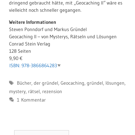
dringend gebraucht hätte, mit „Geocaching II“ wäre es
vielleicht noch schneller gegangen.
Weitere Informationen
Steven Ponndorf und Markus Gründel
Geocaching II – von Mysterys, Rätseln und Lösungen
Conrad Stein Verlag
128 Seiten
9,90 €
ISBN: 978-3866864283
Schlagwörter
Bücher
,
der gründel
,
Geocaching
,
gründel
,
lösungen
,
mystery
,
rätsel
,
rezension
1 Kommentar
Suchen