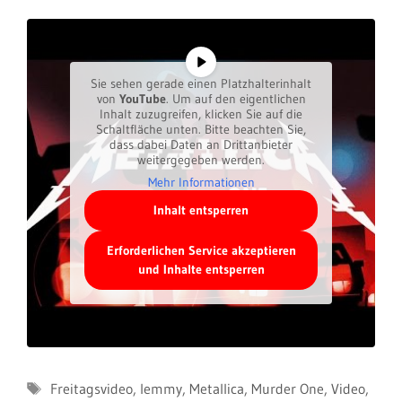
Sie sehen gerade einen Platzhalterinhalt
von
YouTube
. Um auf den eigentlichen
Inhalt zuzugreifen, klicken Sie auf die
Schaltfläche unten. Bitte beachten Sie,
dass dabei Daten an Drittanbieter
weitergegeben werden.
Mehr Informationen
Inhalt entsperren
Erforderlichen Service akzeptieren
und Inhalte entsperren
Schlagwörter
Freitagsvideo
,
lemmy
,
Metallica
,
Murder One
,
Video
,