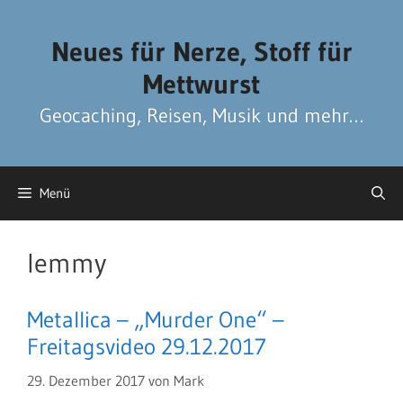
Zum
Zum
Inhalt
Inhalt
Neues für Nerze, Stoff für
springen
springen
Mettwurst
Geocaching, Reisen, Musik und mehr…
Menü
lemmy
Metallica – „Murder One“ –
Freitagsvideo 29.12.2017
29. Dezember 2017
von
Mark