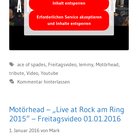
Inhalt entsperren
Erforderlichen Service akzeptieren
und Inhalte entsperren
Schlagwörter
ace of spades
,
Freitagsvideo
,
lemmy
,
Motörhead
,
tribute
,
Video
,
Youtube
Kommentar hinterlassen
Motörhead – „Live at Rock am Ring
2015“ – Freitagsvideo 01.01.2016
1. Januar 2016
von
Mark