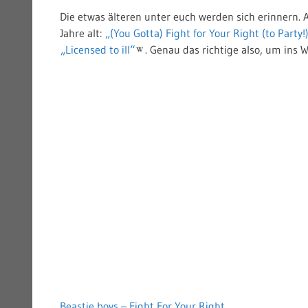
Die etwas älteren unter euch werden sich erinnern. All
Jahre alt:
„(You Gotta) Fight for Your Right (to Party!
„Licensed to ill“
. Genau das richtige also, um ins 
Beastie boys – Fight For Your Right