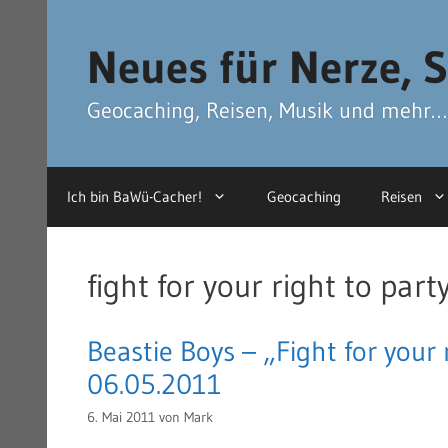
Zum
Zum
Inhalt
Inhalt
Neues für Nerze, S
springen
springen
Geocaching, Reisen, Musik und mehr…
Ich bin BaWü-Cacher!
Geocaching
Reisen
fight for your right to part
Beastie Boys – „Fight for your 
06.05.2011
6. Mai 2011
von
Mark