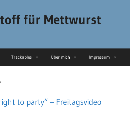
toff für Mettwurst
Trackables
Über mich
Impressum
y
right to party“ – Freitagsvideo