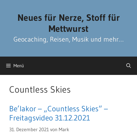
Zum
Zum
Inhalt
Inhalt
Neues für Nerze, Stoff für
springen
springen
Mettwurst
Geocaching, Reisen, Musik und mehr…
Menü
Countless Skies
Be’lakor – „Countless Skies“ –
Freitagsvideo 31.12.2021
31. Dezember 2021
von
Mark