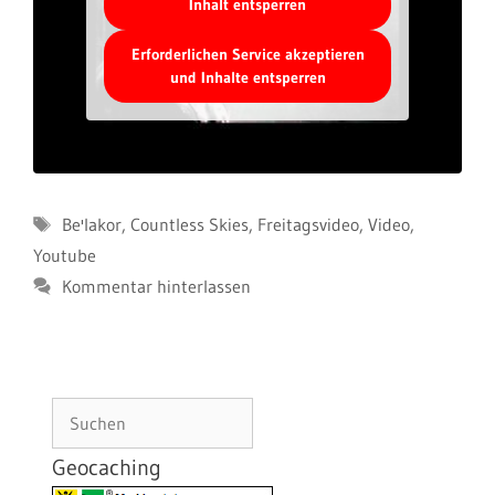
Inhalt entsperren
Erforderlichen Service akzeptieren
und Inhalte entsperren
Schlagwörter
Be'lakor
,
Countless Skies
,
Freitagsvideo
,
Video
,
Youtube
Kommentar hinterlassen
Suchen
Geocaching