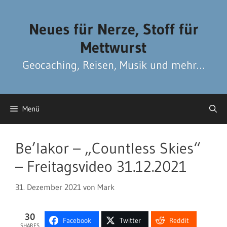
Zum
Zum
Inhalt
Inhalt
Neues für Nerze, Stoff für
springen
springen
Mettwurst
Geocaching, Reisen, Musik und mehr…
Menü
Be’lakor – „Countless Skies“
– Freitagsvideo 31.12.2021
31. Dezember 2021
von
Mark
30
Facebook
Twitter
Reddit
SHARES