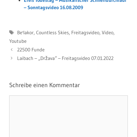
Elvis Todestag – Musikalischer Schnelldurchlauf
– Sonntagsvideo 16.08.2009
Schlagwörter
Be'lakor
,
Countless Skies
,
Freitagsvideo
,
Video
,
Youtube
22500 Funde
Laibach – „Država“ – Freitagsvideo 07.01.2022
Schreibe einen Kommentar
Kommentar