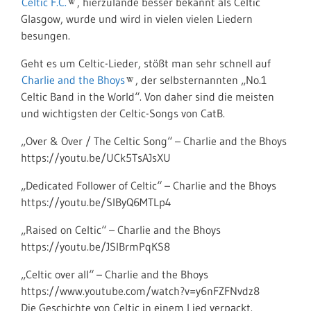
Celtic F.C.
, hierzulande besser bekannt als Celtic
Glasgow, wurde und wird in vielen vielen Liedern
besungen.
Geht es um Celtic-Lieder, stößt man sehr schnell auf
Charlie and the Bhoys
, der selbsternannten „No.1
Celtic Band in the World“. Von daher sind die meisten
und wichtigsten der Celtic-Songs von CatB.
„Over & Over / The Celtic Song“ – Charlie and the Bhoys
https://youtu.be/UCk5TsAJsXU
„Dedicated Follower of Celtic“ – Charlie and the Bhoys
https://youtu.be/SIByQ6MTLp4
„Raised on Celtic“ – Charlie and the Bhoys
https://youtu.be/JSlBrmPqKS8
„Celtic over all“ – Charlie and the Bhoys
https://www.youtube.com/watch?v=y6nFZFNvdz8
Die Geschichte von Celtic in einem Lied verpackt.