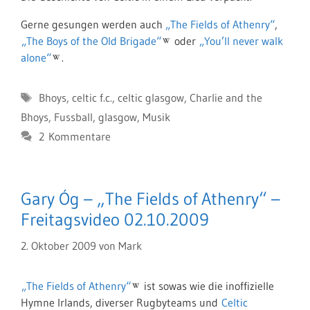
Gerne gesungen werden auch
„The Fields of Athenry“
,
„The Boys of the Old Brigade“
oder
„You’ll never walk
alone“
.
Schlagwörter
Bhoys
,
celtic f.c.
,
celtic glasgow
,
Charlie and the
Bhoys
,
Fussball
,
glasgow
,
Musik
2 Kommentare
Gary Óg – „The Fields of Athenry“ –
Freitagsvideo 02.10.2009
2. Oktober 2009
von
Mark
„The Fields of Athenry“
ist sowas wie die inoffizielle
Hymne Irlands, diverser Rugbyteams und
Celtic