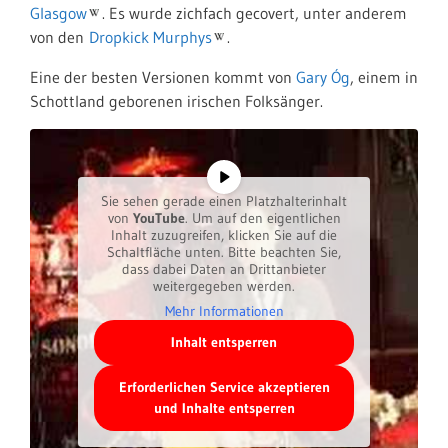
Glasgow
. Es wurde zichfach gecovert, unter anderem
von den
Dropkick Murphys
.
Eine der besten Versionen kommt von
Gary Óg
, einem in
Schottland geborenen irischen Folksänger.
Sie sehen gerade einen Platzhalterinhalt
von
YouTube
. Um auf den eigentlichen
Inhalt zuzugreifen, klicken Sie auf die
Schaltfläche unten. Bitte beachten Sie,
dass dabei Daten an Drittanbieter
weitergegeben werden.
Mehr Informationen
Inhalt entsperren
Erforderlichen Service akzeptieren
und Inhalte entsperren