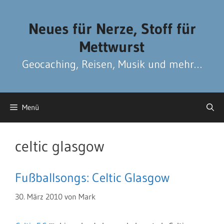
Zum
Zum
Inhalt
Inhalt
Neues für Nerze, Stoff für
springen
springen
Mettwurst
Geocaching, Reisen, Musik und mehr…
Menü
celtic glasgow
Fußballsongs: Celtic Glasgow
30. März 2010
von
Mark