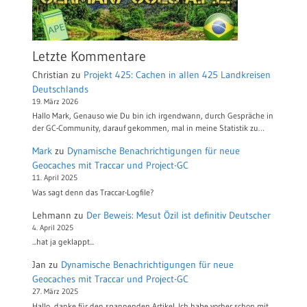
Letzte Kommentare
Christian
zu
Projekt 425: Cachen in allen 425 Landkreisen
Deutschlands
19. März 2026
Hallo Mark, Genauso wie Du bin ich irgendwann, durch Gespräche in
der GC-Community, darauf gekommen, mal in meine Statistik zu…
Mark
zu
Dynamische Benachrichtigungen für neue
Geocaches mit Traccar und Project-GC
11. April 2025
Was sagt denn das Traccar-Logfile?
Lehmann
zu
Der Beweis: Mesut Özil ist definitiv Deutscher
4. April 2025
...hat ja geklappt...
Jan
zu
Dynamische Benachrichtigungen für neue
Geocaches mit Traccar und Project-GC
27. März 2025
Hallo, danke für den spannenden Artikel. Ich habe vorher schon mit