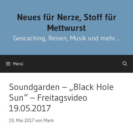
Zum
Zum
Inhalt
Inhalt
Neues für Nerze, Stoff für
springen
springen
Mettwurst
Geocaching, Reisen, Musik und mehr…
Menü
Soundgarden – „Black Hole
Sun“ – Freitagsvideo
19.05.2017
19. Mai 2017
von
Mark