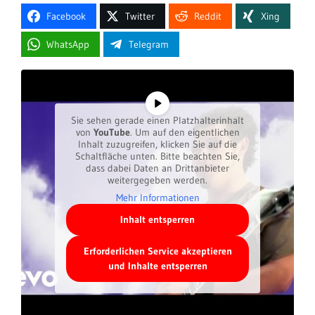
Facebook
Twitter
Reddit
Xing
WhatsApp
Telegram
Sie sehen gerade einen Platzhalterinhalt
von
YouTube
. Um auf den eigentlichen
Inhalt zuzugreifen, klicken Sie auf die
Schaltfläche unten. Bitte beachten Sie,
dass dabei Daten an Drittanbieter
weitergegeben werden.
Mehr Informationen
Inhalt entsperren
Erforderlichen Service akzeptieren
und Inhalte entsperren