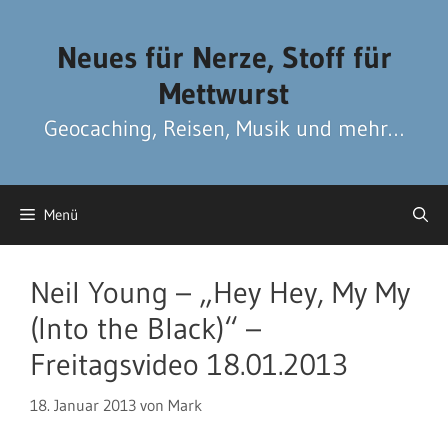
Zum
Zum
Inhalt
Inhalt
Neues für Nerze, Stoff für
springen
springen
Mettwurst
Geocaching, Reisen, Musik und mehr…
Menü
Neil Young – „Hey Hey, My My
(Into the Black)“ –
Freitagsvideo 18.01.2013
18. Januar 2013
von
Mark