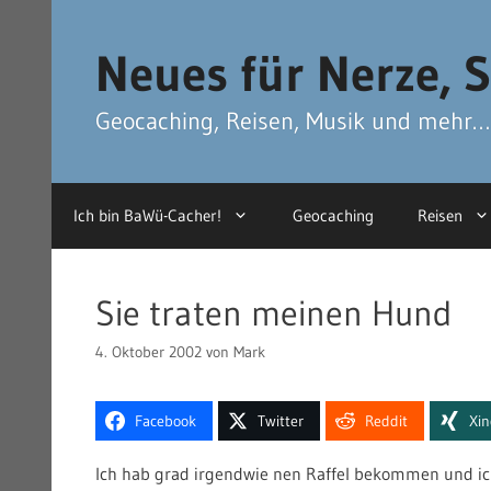
Zum
Zum
Inhalt
Inhalt
Neues für Nerze, S
springen
springen
Geocaching, Reisen, Musik und mehr…
Ich bin BaWü-Cacher!
Geocaching
Reisen
Sie traten meinen Hund
4. Oktober 2002
von
Mark
Facebook
Twitter
Reddit
Xi
Ich hab grad irgendwie nen Raffel bekommen und ich 