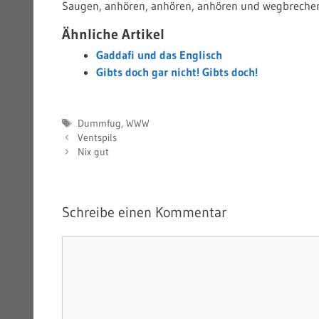
Saugen, anhören, anhören, anhören und wegbreche
Ähnliche Artikel
Gaddafi und das Englisch
Gibts doch gar nicht! Gibts doch!
Schlagwörter
Dummfug
,
WWW
Ventspils
Nix gut
Schreibe einen Kommentar
Kommentar