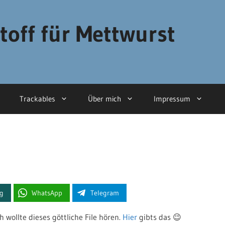
toff für Mettwurst
Trackables
Über mich
Impressum
ng
WhatsApp
Telegram
wollte dieses göttliche File hören.
Hier
gibts das 😉