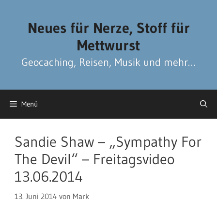
Zum
Zum
Inhalt
Inhalt
Neues für Nerze, Stoff für
springen
springen
Mettwurst
Geocaching, Reisen, Musik und mehr…
Menü
Sandie Shaw – „Sympathy For
The Devil“ – Freitagsvideo
13.06.2014
13. Juni 2014
von
Mark