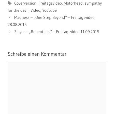
Schlagwörter
Coverversion
,
Freitagsvideo
,
Motörhead
,
sympathy
for the devil
,
Video
,
Youtube
Madness – „One Step Beyond“ – Freitagsvideo
28.08.2015
Slayer – „Repentless“ – Freitagsvideo 11.09.2015
Schreibe einen Kommentar
Kommentar