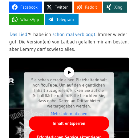
Facebook
Twitter
Reddit
Xing
WhatsApp
Telegram
Das Lied
habe ich
schon mal verbloggt
. Immer wieder
gut. Die Version(en) von Laibach gefallen mir am besten,
aber Lemmy darf sowieso alles.
Sie sehen gerade einen Platzhalterinhalt
von
YouTube
. Um auf den eigentlichen
Inhalt zuzugreifen, klicken Sie auf die
Schaltfläche unten. Bitte beachten Sie,
dass dabei Daten an Drittanbieter
weitergegeben werden.
Mehr Informationen
Inhalt entsperren
Erforderlichen Service akzeptieren