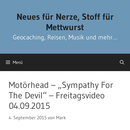
Zum
Zum
Inhalt
Inhalt
Neues für Nerze, Stoff für
springen
springen
Mettwurst
Geocaching, Reisen, Musik und mehr…
Menü
Motörhead – „Sympathy For
The Devil“ – Freitagsvideo
04.09.2015
4. September 2015
von
Mark