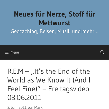
Zum
Zum
Inhalt
Inhalt
Neues für Nerze, Stoff für
springen
springen
Mettwurst
Geocaching, Reisen, Musik und mehr…
Menü
R.E.M – „It’s the End of the
World as We Know It (And I
Feel Fine)“ – Freitagsvideo
03.06.2011
3. Juni 2011
von
Mark