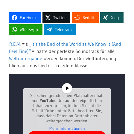
Facebook
Twitter
Reddit
Xing
WhatsApp
Telegram
R.E.M.
s
„It’s the End of the World as We Know It (And I
Feel Fine)“
hätte der perfekte Soundtrack für alle
Weltuntergänge
werden können. Der Weltuntergang
blieb aus, das Lied ist trotzdem klasse.
Sie sehen gerade einen Platzhalterinhalt
von
YouTube
. Um auf den eigentlichen
Inhalt zuzugreifen, klicken Sie auf die
Schaltfläche unten. Bitte beachten Sie,
dass dabei Daten an Drittanbieter
weitergegeben werden.
Mehr Informationen