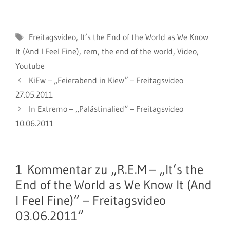
Schlagwörter
Freitagsvideo
,
It’s the End of the World as We Know
It (And I Feel Fine)
,
rem
,
the end of the world
,
Video
,
Youtube
KiEw – „Feierabend in Kiew“ – Freitagsvideo
27.05.2011
In Extremo – „Palästinalied“ – Freitagsvideo
10.06.2011
1 Kommentar zu „R.E.M – „It’s the
End of the World as We Know It (And
I Feel Fine)“ – Freitagsvideo
03.06.2011“