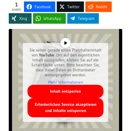
1
Facebook
Twitter
Reddit
SHARE
Xing
WhatsApp
Telegram
Sie sehen gerade einen Platzhalterinhalt
von
YouTube
. Um auf den eigentlichen
Inhalt zuzugreifen, klicken Sie auf die
Schaltfläche unten. Bitte beachten Sie,
dass dabei Daten an Drittanbieter
weitergegeben werden.
Mehr Informationen
Inhalt entsperren
Erforderlichen Service akzeptieren
und Inhalte entsperren