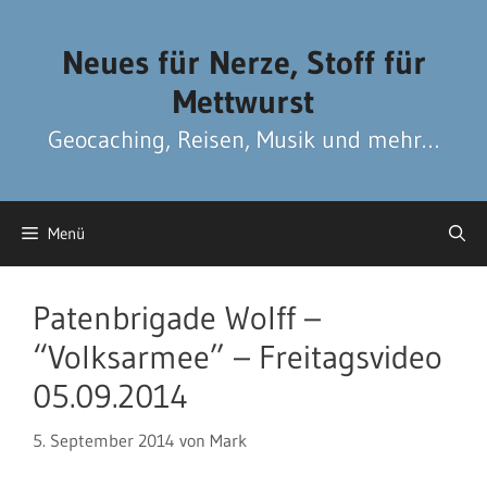
Zum
Zum
Inhalt
Inhalt
Neues für Nerze, Stoff für
springen
springen
Mettwurst
Geocaching, Reisen, Musik und mehr…
Menü
Patenbrigade Wolff –
“Volksarmee” – Freitagsvideo
05.09.2014
5. September 2014
von
Mark