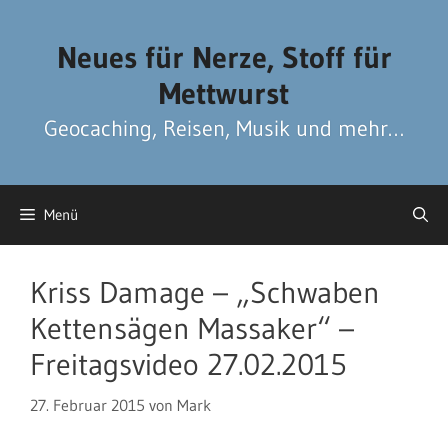
Zum
Zum
Inhalt
Inhalt
Neues für Nerze, Stoff für
springen
springen
Mettwurst
Geocaching, Reisen, Musik und mehr…
Menü
Kriss Damage – „Schwaben
Kettensägen Massaker“ –
Freitagsvideo 27.02.2015
27. Februar 2015
von
Mark