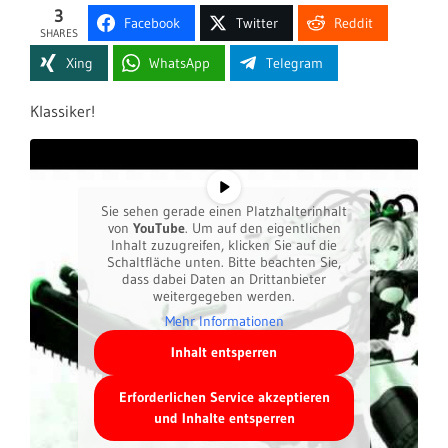
3
Facebook
Twitter
Reddit
SHARES
Xing
WhatsApp
Telegram
Klassiker!
Sie sehen gerade einen Platzhalterinhalt
von
YouTube
. Um auf den eigentlichen
Inhalt zuzugreifen, klicken Sie auf die
Schaltfläche unten. Bitte beachten Sie,
dass dabei Daten an Drittanbieter
weitergegeben werden.
Mehr Informationen
Inhalt entsperren
Erforderlichen Service akzeptieren
und Inhalte entsperren