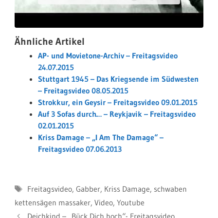
Ähnliche Artikel
AP- und Movietone-Archiv – Freitagsvideo
24.07.2015
Stuttgart 1945 – Das Kriegsende im Südwesten
– Freitagsvideo 08.05.2015
Strokkur, ein Geysir – Freitagsvideo 09.01.2015
Auf 3 Sofas durch… – Reykjavik – Freitagsvideo
02.01.2015
Kriss Damage – „I Am The Damage“ –
Freitagsvideo 07.06.2013
Schlagwörter
Freitagsvideo
,
Gabber
,
Kriss Damage
,
schwaben
kettensägen massaker
,
Video
,
Youtube
Deichkind – „Bück Dich hoch“- Freitagsvideo