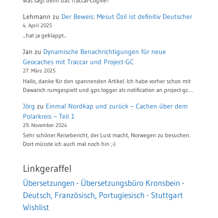
Was sagt denn das Traccar-Logfile?
Lehmann
zu
Der Beweis: Mesut Özil ist definitiv Deutscher
4. April 2025
...hat ja geklappt...
Jan
zu
Dynamische Benachrichtigungen für neue
Geocaches mit Traccar und Project-GC
27. März 2025
Hallo, danke für den spannenden Artikel. Ich habe vorher schon mit
Dawarich rumgespielt und gps logger als notification an project-gc.…
Jörg
zu
Einmal Nordkap und zurück – Cachen über dem
Polarkreis – Teil 1
29. November 2024
Sehr schöner Reisebericht, der Lust macht, Norwegen zu besuchen.
Dort müsste ich auch mal noch hin ;-)
Linkgeraffel
Übersetzungen - Übersetzungsbüro Kronsbein -
Deutsch, Französisch, Portugiesisch - Stuttgart
Wishlist