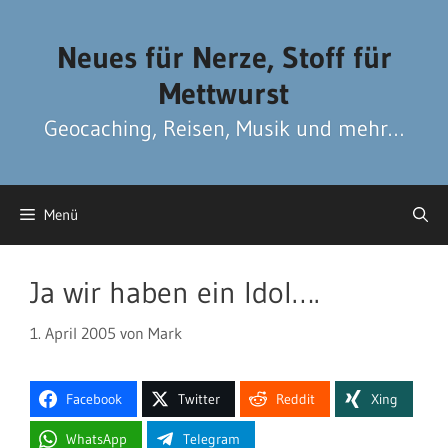
Zum
Zum
Inhalt
Inhalt
Neues für Nerze, Stoff für
springen
springen
Mettwurst
Geocaching, Reisen, Musik und mehr…
Menü
Ja wir haben ein Idol….
1. April 2005
von
Mark
Facebook
Twitter
Reddit
Xing
WhatsApp
Telegram