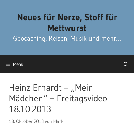
Zum
Zum
Inhalt
Inhalt
Neues für Nerze, Stoff für
springen
springen
Mettwurst
Geocaching, Reisen, Musik und mehr…
Menü
Heinz Erhardt – „Mein
Mädchen“ – Freitagsvideo
18.10.2013
18. Oktober 2013
von
Mark