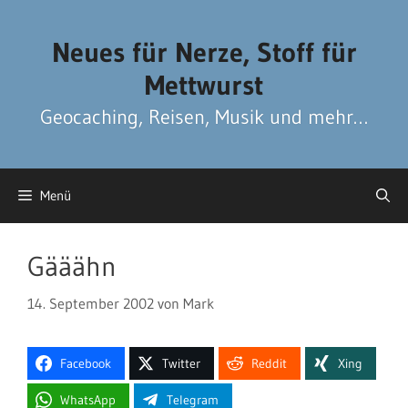
Zum
Zum
Inhalt
Inhalt
Neues für Nerze, Stoff für
springen
springen
Mettwurst
Geocaching, Reisen, Musik und mehr…
Menü
Gääähn
14. September 2002
von
Mark
Facebook
Twitter
Reddit
Xing
WhatsApp
Telegram