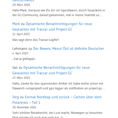
Deutschlands
19. März 2026
Hallo Mark, Genauso wie Du bin ich irgendwann, durch Gespräche in
der GC-Community, darauf gekommen, mal in meine Statistik zu…
Mark
zu
Dynamische Benachrichtigungen für neue
Geocaches mit Traccar und Project-GC
11. April 2025
Was sagt denn das Traccar-Logfile?
Lehmann
zu
Der Beweis: Mesut Özil ist definitiv Deutscher
4. April 2025
...hat ja geklappt...
Jan
zu
Dynamische Benachrichtigungen für neue
Geocaches mit Traccar und Project-GC
27. März 2025
Hallo, danke für den spannenden Artikel. Ich habe vorher schon mit
Dawarich rumgespielt und gps logger als notification an project-gc.…
Jörg
zu
Einmal Nordkap und zurück – Cachen über dem
Polarkreis – Teil 1
29. November 2024
Sehr schöner Reisebericht, der Lust macht, Norwegen zu besuchen.
Dort müsste ich auch mal noch hin ;-)