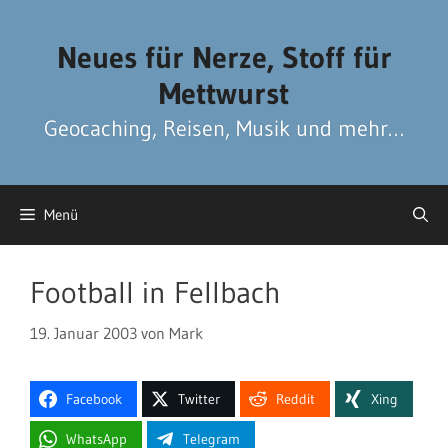
Zum
Zum
Inhalt
Inhalt
Neues für Nerze, Stoff für
springen
springen
Mettwurst
Geocaching, Reisen, Musik und mehr…
Menü
Football in Fellbach
19. Januar 2003
von
Mark
Facebook
Twitter
Reddit
Xing
WhatsApp
Telegram