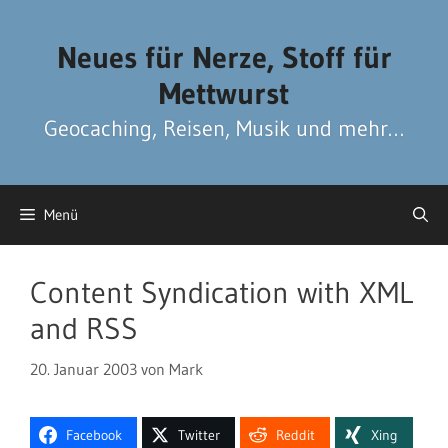
Zum
Zum
Inhalt
Inhalt
Neues für Nerze, Stoff für
springen
springen
Mettwurst
Geocaching, Reisen, Musik und mehr…
Menü
Content Syndication with XML
and RSS
20. Januar 2003
von
Mark
Facebook
Twitter
Reddit
Xing