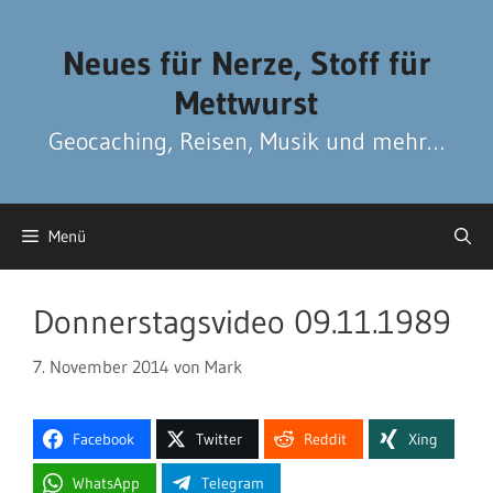
Zum
Zum
Inhalt
Inhalt
Neues für Nerze, Stoff für
springen
springen
Mettwurst
Geocaching, Reisen, Musik und mehr…
Menü
Donnerstagsvideo 09.11.1989
7. November 2014
von
Mark
Facebook
Twitter
Reddit
Xing
WhatsApp
Telegram