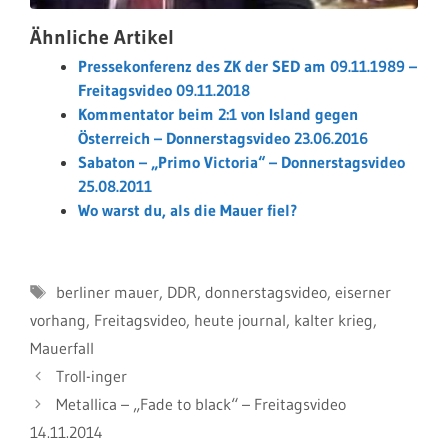
Ähnliche Artikel
Pressekonferenz des ZK der SED am 09.11.1989 –
Freitagsvideo 09.11.2018
Kommentator beim 2:1 von Island gegen
Österreich – Donnerstagsvideo 23.06.2016
Sabaton – „Primo Victoria“ – Donnerstagsvideo
25.08.2011
Wo warst du, als die Mauer fiel?
Schlagwörter
berliner mauer
,
DDR
,
donnerstagsvideo
,
eiserner
vorhang
,
Freitagsvideo
,
heute journal
,
kalter krieg
,
Mauerfall
Troll-inger
Metallica – „Fade to black“ – Freitagsvideo
14.11.2014