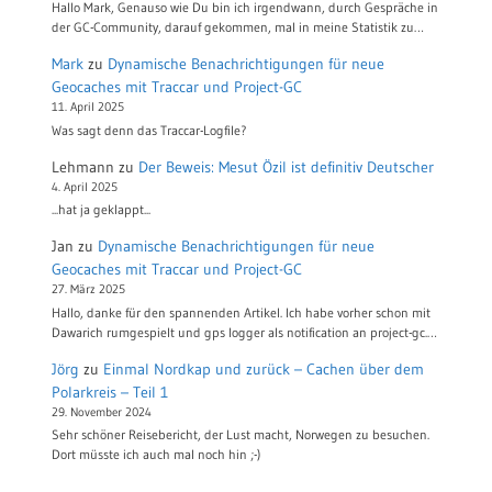
Hallo Mark, Genauso wie Du bin ich irgendwann, durch Gespräche in
der GC-Community, darauf gekommen, mal in meine Statistik zu…
Mark
zu
Dynamische Benachrichtigungen für neue
Geocaches mit Traccar und Project-GC
11. April 2025
Was sagt denn das Traccar-Logfile?
Lehmann
zu
Der Beweis: Mesut Özil ist definitiv Deutscher
4. April 2025
...hat ja geklappt...
Jan
zu
Dynamische Benachrichtigungen für neue
Geocaches mit Traccar und Project-GC
27. März 2025
Hallo, danke für den spannenden Artikel. Ich habe vorher schon mit
Dawarich rumgespielt und gps logger als notification an project-gc.…
Jörg
zu
Einmal Nordkap und zurück – Cachen über dem
Polarkreis – Teil 1
29. November 2024
Sehr schöner Reisebericht, der Lust macht, Norwegen zu besuchen.
Dort müsste ich auch mal noch hin ;-)