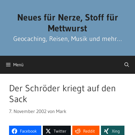
Zum
Zum
Inhalt
Inhalt
Neues für Nerze, Stoff für
springen
springen
Mettwurst
Geocaching, Reisen, Musik und mehr…
Menü
Der Schröder kriegt auf den
Sack
7. November 2002
von
Mark
Facebook
Twitter
Reddit
Xing