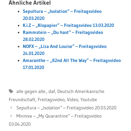
Ähnliche Artikel
Sepultura – „Isolation“ – Freitagsvideo
20.03.2020
K.i.Z – „Klopapier“ – Freitagsvideo 13.03.2020
Rammstein – „Du hast“ – Freitagsvideo
28.02.2020
NOFX – „Liza And Louise“ – Freitagsvideo
24.01.2020
Amaranthe – „82nd All The Way“ – Freitagsvideo
17.01.2020
Schlagwörter
alle gegen alle.
,
daf
,
Deutsch Amerikanische
Freundschaft
,
Freitagsvideo
,
Video
,
Youtube
Sepultura – „Isolation“ – Freitagsvideo 20.03.2020
Minniva – „My Quarantine“ – Freitagsvideo
03.04.2020