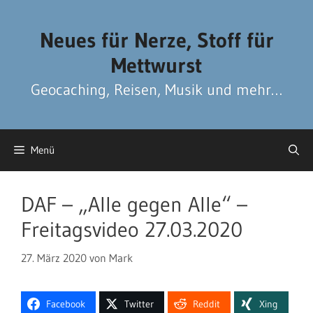
Zum
Zum
Inhalt
Inhalt
Neues für Nerze, Stoff für
springen
springen
Mettwurst
Geocaching, Reisen, Musik und mehr…
Menü
DAF – „Alle gegen Alle“ –
Freitagsvideo 27.03.2020
27. März 2020
von
Mark
Facebook
Twitter
Reddit
Xing