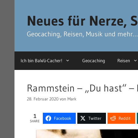
Zum
Zum
Inhalt
Inhalt
Neues für Nerze, S
springen
springen
Geocaching, Reisen, Musik und mehr…
Ich bin BaWü-Cacher!
Geocaching
Reisen
Rammstein – „Du hast“ – 
28. Februar 2020
von
Mark
1
Facebook
Twitter
Reddit
SHARE