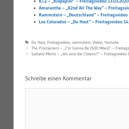
K.i.Z – „Klopapier“ – Freitagsvideo 13.03.2020
Amaranthe – „82nd All The Way“ – Freitagsvi
Rammstein – „Deutschland“ – Freitagsvideo
Los Colorados – „Du Hast“ – Freitagsvideo 14
Schlagwörter
Du Hast
,
Freitagsvideo
,
rammstein
,
Video
,
Youtube
The Proclaimers – „I’m Gonna Be (500 Miles)“ – Freitag
Saltatio Mortis – „Wo sind die Clowns?“ – Freitagsvideo
Schreibe einen Kommentar
Kommentar