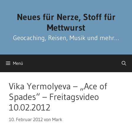
Zum
Zum
Inhalt
Inhalt
Neues für Nerze, Stoff für
springen
springen
Mettwurst
Geocaching, Reisen, Musik und mehr…
Menü
Vika Yermolyeva – „Ace of
Spades“ – Freitagsvideo
10.02.2012
10. Februar 2012
von
Mark