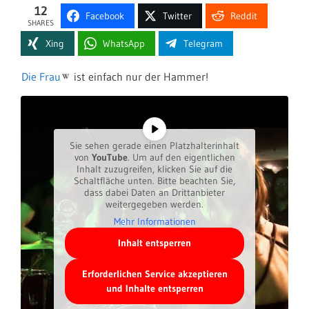
12
Facebook
Twitter
Reddit
SHARES
Xing
WhatsApp
Telegram
Die Frau
ist einfach nur der Hammer!
Sie sehen gerade einen Platzhalterinhalt
von
YouTube
. Um auf den eigentlichen
Inhalt zuzugreifen, klicken Sie auf die
Schaltfläche unten. Bitte beachten Sie,
dass dabei Daten an Drittanbieter
weitergegeben werden.
Mehr Informationen
Inhalt entsperren
Erforderlichen Service akzeptieren
und Inhalte entsperren