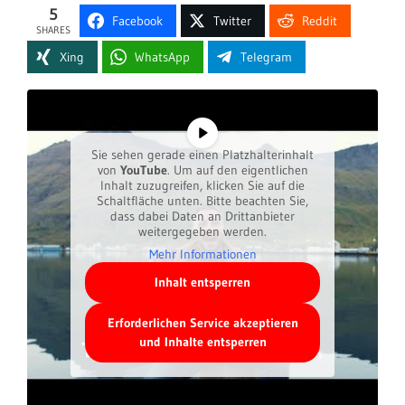
5
Facebook
Twitter
Reddit
SHARES
Xing
WhatsApp
Telegram
Sie sehen gerade einen Platzhalterinhalt
von
YouTube
. Um auf den eigentlichen
Inhalt zuzugreifen, klicken Sie auf die
Schaltfläche unten. Bitte beachten Sie,
dass dabei Daten an Drittanbieter
weitergegeben werden.
Mehr Informationen
Inhalt entsperren
Erforderlichen Service akzeptieren
und Inhalte entsperren