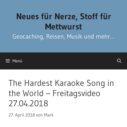
Zum
Zum
Inhalt
Inhalt
Neues für Nerze, Stoff für
springen
springen
Mettwurst
Geocaching, Reisen, Musik und mehr…
Menü
The Hardest Karaoke Song in
the World – Freitagsvideo
27.04.2018
27. April 2018
von
Mark