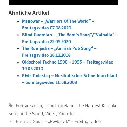
Ähnliche Artikel
Manowar – „Warriors Of The World“ –
Freitagsvideo 07.08.2020
Blind Guardian – „The Bard’s Song“/“Valhalla“ –
Freitagsvideo 22.05.2020
The Rumjacks – „An Irish Pub Song“ –
Freitagsvideo 28.12.2018
Oldschool Techno 1990 – 1995 – Freitagsvideo
19.03.2010
Elvis Todestag – Musikalischer Schnelldurchlauf
– Sonntagsvideo 16.08.2009
Schlagwörter
Freitagsvideo
,
Island
,
niceland
,
The Hardest Karaoke
Song in the World
,
Video
,
Youtube
Emmsjé Gauti – „Reykjavík“ – Freitagsvideo