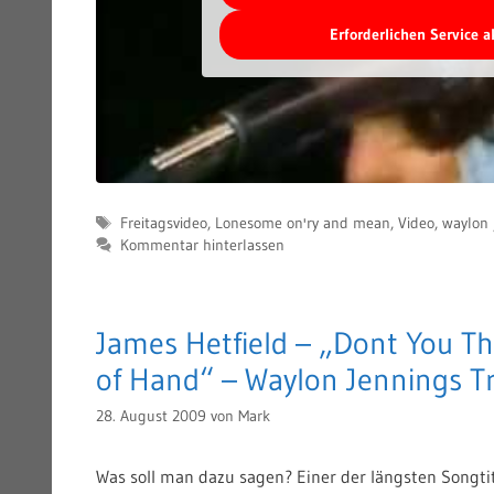
Erforderlichen Service 
Schlagwörter
Freitagsvideo
,
Lonesome on'ry and mean
,
Video
,
waylon 
Kommentar hinterlassen
James Hetfield – „Dont You Th
of Hand“ – Waylon Jennings Tr
28. August 2009
von
Mark
Was soll man dazu sagen? Einer der längsten Songtit