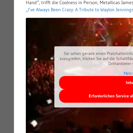
Hand“, trifft die Coolness in Person, Metallicas Ja
„I’ve Always Been Crazy: A Tribute to Waylon Jenning
Sie sehen gerade einen Platzhalterinh
zuzugreifen, klicken Sie auf die Schaltfl
Drittanbieter
Mehr
Inh
Erforderlichen Service 