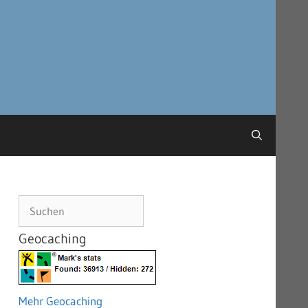
Suchen
Geocaching
Mehr Geocaching