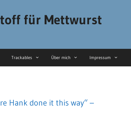
toff für Mettwurst
Trackables
Über mich
Impressum
re Hank done it this way“ –