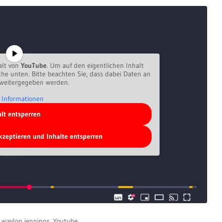
alt von
YouTube
. Um auf den eigentlichen Inhalt
äche unten. Bitte beachten Sie, dass dabei Daten an
 weitergegeben werden.
 Informationen
alt entsperren
akzeptieren und Inhalte entsperren
,
waylon jennings
,
Youtube