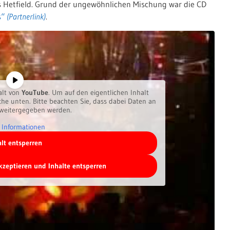
mes Hetfield. Grund der ungewöhnlichen Mischung war die CD
s“
.
alt von
YouTube
. Um auf den eigentlichen Inhalt
äche unten. Bitte beachten Sie, dass dabei Daten an
 weitergegeben werden.
 Informationen
alt entsperren
akzeptieren und Inhalte entsperren