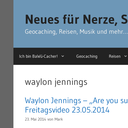
Zum
Zum
Inhalt
Inhalt
Neues für Nerze, S
springen
springen
Geocaching, Reisen, Musik und mehr…
Ich bin BaWü-Cacher!
Geocaching
Reisen
waylon jennings
Waylon Jennings – „Are you su
Freitagsvideo 23.05.2014
23. Mai 2014
von
Mark