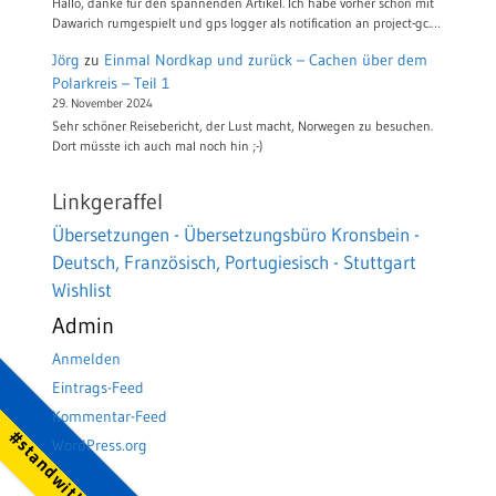
Hallo, danke für den spannenden Artikel. Ich habe vorher schon mit
Dawarich rumgespielt und gps logger als notification an project-gc.…
Jörg
zu
Einmal Nordkap und zurück – Cachen über dem
Polarkreis – Teil 1
29. November 2024
Sehr schöner Reisebericht, der Lust macht, Norwegen zu besuchen.
Dort müsste ich auch mal noch hin ;-)
Linkgeraffel
Übersetzungen - Übersetzungsbüro Kronsbein -
Deutsch, Französisch, Portugiesisch - Stuttgart
Wishlist
Admin
Anmelden
Eintrags-Feed
Kommentar-Feed
#standwithukraine
WordPress.org