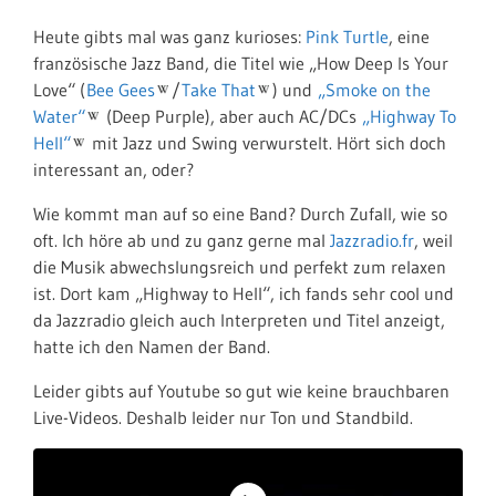
Heute gibts mal was ganz kurioses:
Pink Turtle
, eine
französische Jazz Band, die Titel wie „How Deep Is Your
Love“ (
Bee Gees
/
Take That
) und
„Smoke on the
Water“
(Deep Purple), aber auch AC/DCs
„Highway To
Hell“
mit Jazz und Swing verwurstelt. Hört sich doch
interessant an, oder?
Wie kommt man auf so eine Band? Durch Zufall, wie so
oft. Ich höre ab und zu ganz gerne mal
Jazzradio.fr
, weil
die Musik abwechslungsreich und perfekt zum relaxen
ist. Dort kam „Highway to Hell“, ich fands sehr cool und
da Jazzradio gleich auch Interpreten und Titel anzeigt,
hatte ich den Namen der Band.
Leider gibts auf Youtube so gut wie keine brauchbaren
Live-Videos. Deshalb leider nur Ton und Standbild.