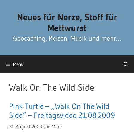
Zum
Zum
Inhalt
Inhalt
Neues für Nerze, Stoff für
springen
springen
Mettwurst
Geocaching, Reisen, Musik und mehr…
Menü
Walk On The Wild Side
Pink Turtle – „Walk On The Wild
Side“ – Freitagsvideo 21.08.2009
21. August 2009
von
Mark