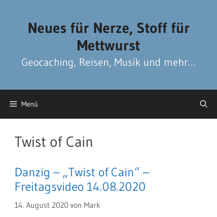
Zum
Zum
Inhalt
Inhalt
Neues für Nerze, Stoff für
springen
springen
Mettwurst
Geocaching, Reisen, Musik und mehr…
Menü
Twist of Cain
Danzig – „Twist of Cain“ –
Freitagsvideo 14.08.2020
14. August 2020
von
Mark