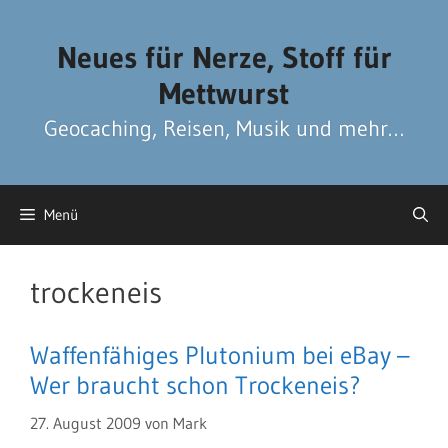
Zum
Zum
Inhalt
Inhalt
Neues für Nerze, Stoff für
springen
springen
Mettwurst
Geocaching, Reisen, Musik und mehr…
Menü
trockeneis
Waffenfähiges Plutonium bei eBay –
Wer braucht schon Trockeneis?
27. August 2009
von
Mark