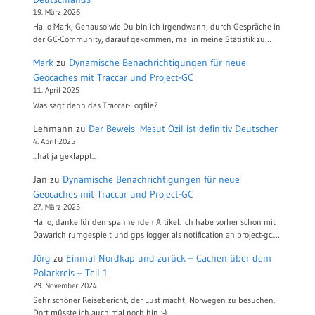
19. März 2026
Hallo Mark, Genauso wie Du bin ich irgendwann, durch Gespräche in
der GC-Community, darauf gekommen, mal in meine Statistik zu…
Mark
zu
Dynamische Benachrichtigungen für neue
Geocaches mit Traccar und Project-GC
11. April 2025
Was sagt denn das Traccar-Logfile?
Lehmann
zu
Der Beweis: Mesut Özil ist definitiv Deutscher
4. April 2025
...hat ja geklappt...
Jan
zu
Dynamische Benachrichtigungen für neue
Geocaches mit Traccar und Project-GC
27. März 2025
Hallo, danke für den spannenden Artikel. Ich habe vorher schon mit
Dawarich rumgespielt und gps logger als notification an project-gc.…
Jörg
zu
Einmal Nordkap und zurück – Cachen über dem
Polarkreis – Teil 1
29. November 2024
Sehr schöner Reisebericht, der Lust macht, Norwegen zu besuchen.
Dort müsste ich auch mal noch hin ;-)