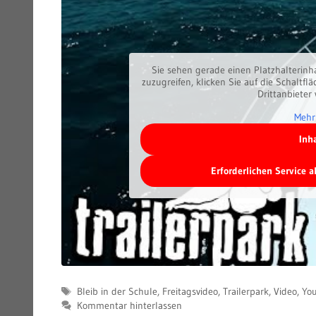
Sie sehen gerade einen Platzhalterinh
zuzugreifen, klicken Sie auf die Schaltfl
Drittanbieter
Mehr
Inh
Erforderlichen Service 
Schlagwörter
Bleib in der Schule
,
Freitagsvideo
,
Trailerpark
,
Video
,
Yo
Kommentar hinterlassen