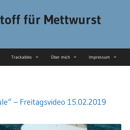
toff für Mettwurst
Trackables
Über mich
Impressum
hule“ – Freitagsvideo 15.02.2019