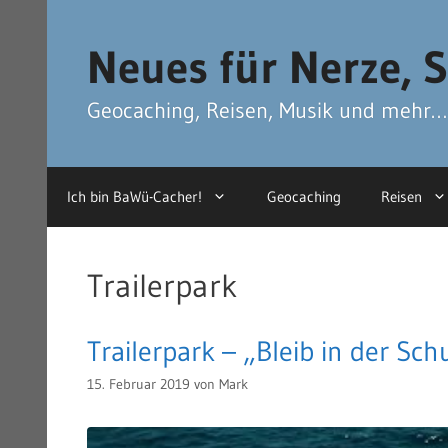
Zum
Zum
Inhalt
Inhalt
Neues für Nerze, S
springen
springen
Geocaching, Reisen, Musik und mehr…
Ich bin BaWü-Cacher!
Geocaching
Reisen
Trailerpark
Trailerpark – „Bleib in der Sc
15. Februar 2019
von
Mark