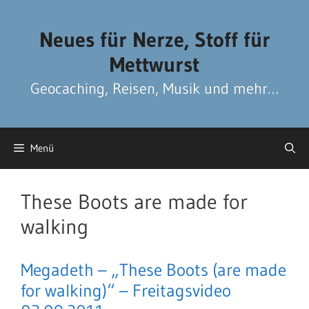
Zum
Zum
Inhalt
Inhalt
Neues für Nerze, Stoff für
springen
springen
Mettwurst
Geocaching, Reisen, Musik und mehr…
Menü
These Boots are made for
walking
Megadeth – „These Boots (are made
for walking)“ – Freitagsvideo