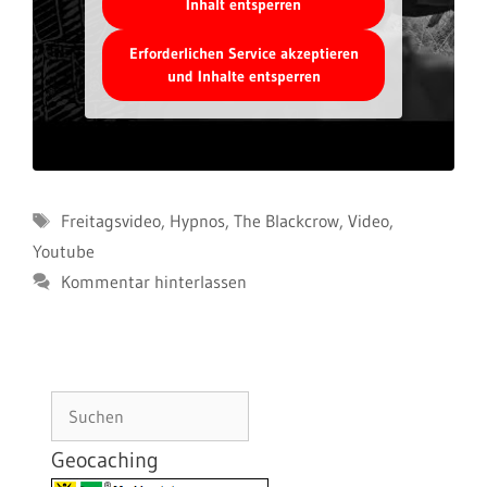
Inhalt entsperren
Erforderlichen Service akzeptieren
und Inhalte entsperren
Schlagwörter
Freitagsvideo
,
Hypnos
,
The Blackcrow
,
Video
,
Youtube
Kommentar hinterlassen
Suchen
Geocaching