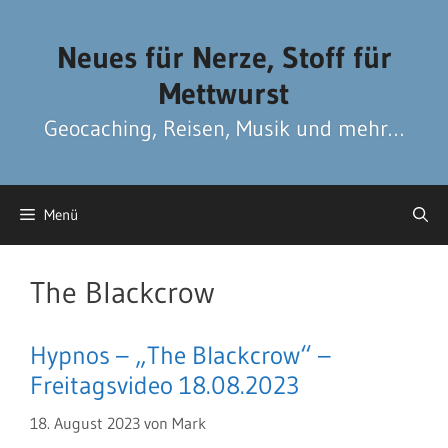
Zum
Zum
Inhalt
Inhalt
Neues für Nerze, Stoff für
springen
springen
Mettwurst
Geocaching, Reisen, Musik und mehr…
Menü
The Blackcrow
Hypnos – „The Blackcrow“ –
Freitagsvideo 18.08.2023
18. August 2023
von
Mark