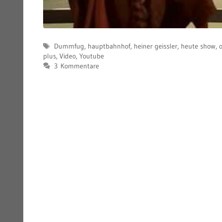
Schlagwörter
Dummfug
,
hauptbahnhof
,
heiner geissler
,
heute show
,
o
plus
,
Video
,
Youtube
3 Kommentare