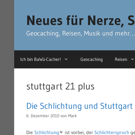
Zum
Zum
Inhalt
Inhalt
Neues für Nerze, S
springen
springen
Geocaching, Reisen, Musik und mehr…
Ich bin BaWü-Cacher!
Geocaching
Reisen
stuttgart 21 plus
Die Schlichtung und Stuttgart
6. Dezember 2010
von
Mark
Die
Schlichtung
ist vorbei, der
Schlichterspruch
ge