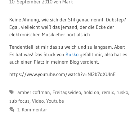
10. September 2010
von
Mark
Keine Ahnung, wie sich der Stil genau nennt. Dubstep?
Egal, vielleicht weiß das jemand, der die Ecke der
elektronischen Musik eher hört als ich.
Tendentiell ist mir das zu weich und zu langsam. Aber:
Es hat was! Das Stück von
Rusko
gefällt mir, also hat es
auch einen Platz in meinem Blog verdient.
https://www.youtube.com/watch?v=NI2b7qXUlnE
Schlagwörter
amber coffman
,
Freitagsvideo
,
hold on
,
remix
,
rusko
,
sub focus
,
Video
,
Youtube
1 Kommentar