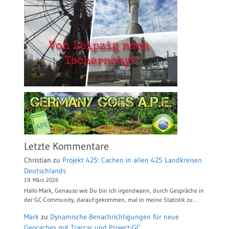
Letzte Kommentare
Christian
zu
Projekt 425: Cachen in allen 425 Landkreisen
Deutschlands
19. März 2026
Hallo Mark, Genauso wie Du bin ich irgendwann, durch Gespräche in
der GC-Community, darauf gekommen, mal in meine Statistik zu…
Mark
zu
Dynamische Benachrichtigungen für neue
Geocaches mit Traccar und Project-GC