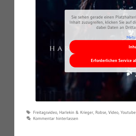
Sie sehen gerade einen Platzhalter
Inhalt zuzugreifen, klicken Sie auf d
dabei Daten an Dritt
Mehr
Inh
Erforderlichen Service 
Schlagwörter
Freitagsvideo
,
Harlekin & Krieger
,
Robse
,
Video
,
Youtube
Kommentar hinterlassen