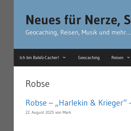
Zum
Zum
Inhalt
Inhalt
Neues für Nerze, S
springen
springen
Geocaching, Reisen, Musik und mehr…
Ich bin BaWü-Cacher!
Geocaching
Reisen
Robse
Robse – „Harlekin & Krieger“ 
22. August 2025
von
Mark