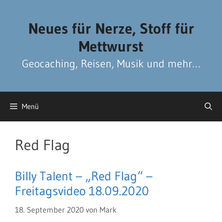
Zum
Zum
Inhalt
Inhalt
Neues für Nerze, Stoff für
springen
springen
Mettwurst
Geocaching, Reisen, Musik und mehr…
Menü
Red Flag
Billy Talent – „Red Flag“ –
Freitagsvideo 18.09.2020
18. September 2020
von
Mark