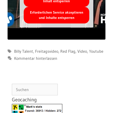
Inhalt entsperren
Erforderlichen Service akzeptieren
und Inhalte entsperren
Schlagwörter
Billy Talent
,
Freitagsvideo
,
Red Flag
,
Video
,
Youtube
Kommentar hinterlassen
Suchen
Geocaching