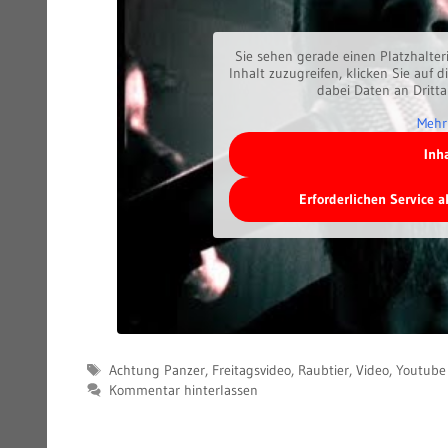
Sie sehen gerade einen Platzhalter
Inhalt zuzugreifen, klicken Sie auf d
dabei Daten an Dritt
Mehr
Inh
Erforderlichen Service 
Schlagwörter
Achtung Panzer
,
Freitagsvideo
,
Raubtier
,
Video
,
Youtube
Kommentar hinterlassen