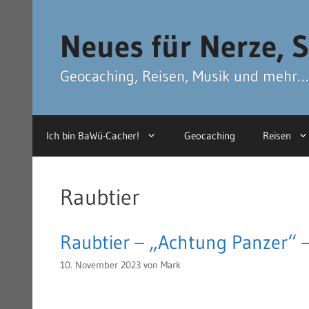
Zum
Zum
Inhalt
Inhalt
Neues für Nerze, S
springen
springen
Geocaching, Reisen, Musik und mehr…
Ich bin BaWü-Cacher!
Geocaching
Reisen
Raubtier
Raubtier – „Achtung Panzer“ –
10. November 2023
von
Mark