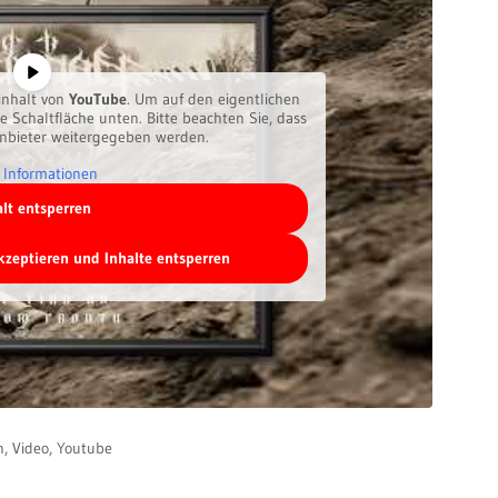
inhalt von
YouTube
. Um auf den eigentlichen
ie Schaltfläche unten. Bitte beachten Sie, dass
anbieter weitergegeben werden.
 Informationen
alt entsperren
akzeptieren und Inhalte entsperren
n
,
Video
,
Youtube