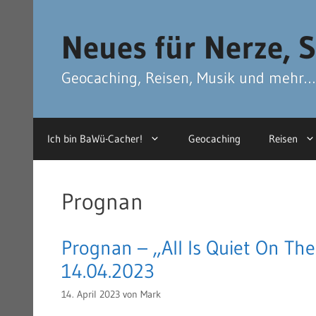
Zum
Zum
Inhalt
Inhalt
Neues für Nerze, S
springen
springen
Geocaching, Reisen, Musik und mehr…
Ich bin BaWü-Cacher!
Geocaching
Reisen
Prognan
Prognan – „All Is Quiet On The
14.04.2023
14. April 2023
von
Mark