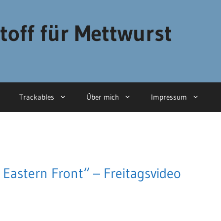
toff für Mettwurst
Trackables
Über mich
Impressum
 Eastern Front“ – Freitagsvideo