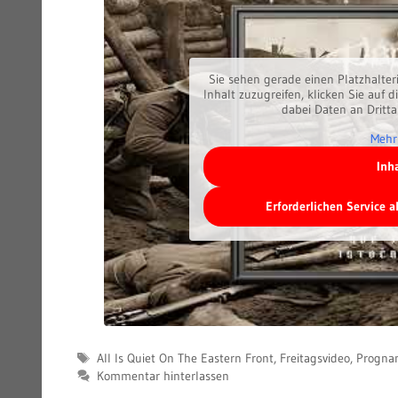
Sie sehen gerade einen Platzhalter
Inhalt zuzugreifen, klicken Sie auf d
dabei Daten an Dritt
Mehr
Inh
Erforderlichen Service 
Schlagwörter
All Is Quiet On The Eastern Front
,
Freitagsvideo
,
Progna
Kommentar hinterlassen