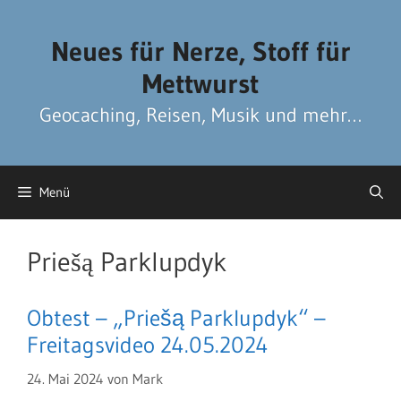
Zum
Zum
Inhalt
Inhalt
Neues für Nerze, Stoff für
springen
springen
Mettwurst
Geocaching, Reisen, Musik und mehr…
Menü
Priešą Parklupdyk
Obtest – „Priešą Parklupdyk“ –
Freitagsvideo 24.05.2024
24. Mai 2024
von
Mark