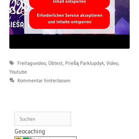
Inhalt entsperren
Erforderlichen Service akzeptieren
und Inhalte entsperren
Schlagwörter
Freitagsvideo
,
Obtest
,
Priešą Parklupdyk
,
Video
,
Youtube
Kommentar hinterlassen
Suchen
Geocaching