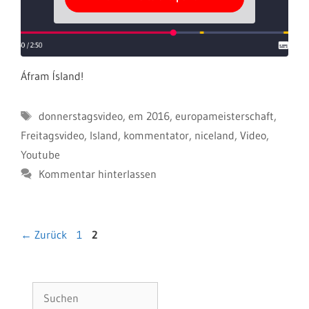
Áfram Ísland!
Schlagwörter
donnerstagsvideo
,
em 2016
,
europameisterschaft
,
Freitagsvideo
,
Island
,
kommentator
,
niceland
,
Video
,
Youtube
Kommentar hinterlassen
Seite
Seite
←
Zurück
1
2
Suchen