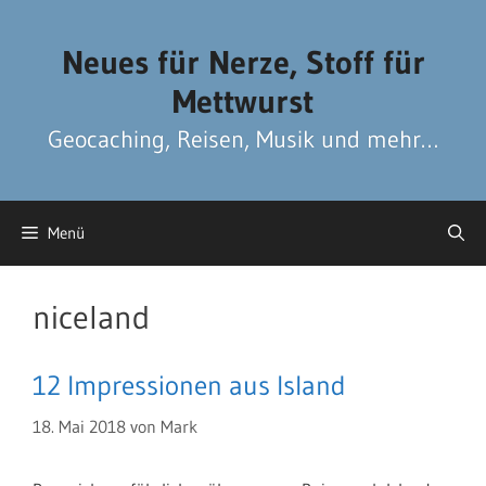
Zum
Zum
Inhalt
Inhalt
Neues für Nerze, Stoff für
springen
springen
Mettwurst
Geocaching, Reisen, Musik und mehr…
Menü
niceland
12 Impressionen aus Island
18. Mai 2018
von
Mark