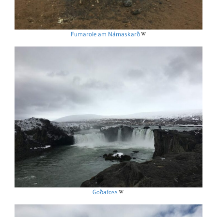
Fumarole am Námaskarð
Goðafoss