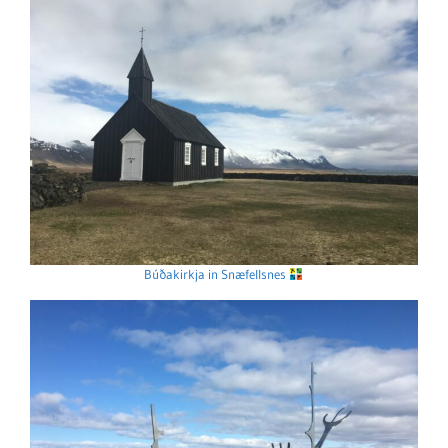
Búðakirkja in Snæfellsnes