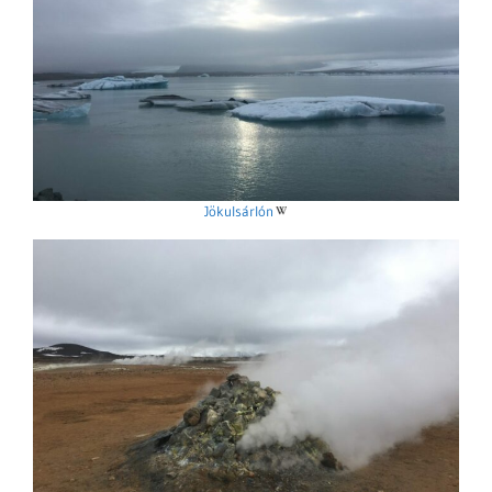
Jökulsárlón