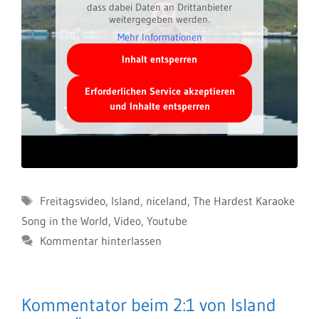
dass dabei Daten an Drittanbieter
weitergegeben werden.
Mehr Informationen
Inhalt entsperren
Erforderlichen Service akzeptieren
und Inhalte entsperren
Schlagwörter
Freitagsvideo
,
Island
,
niceland
,
The Hardest Karaoke
Song in the World
,
Video
,
Youtube
Kommentar hinterlassen
Kommentator beim 2:1 von Island