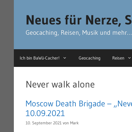
Zum
Zum
Inhalt
Inhalt
Neues für Nerze, S
springen
springen
Geocaching, Reisen, Musik und mehr…
Ich bin BaWü-Cacher!
Geocaching
Reisen
Never walk alone
Moscow Death Brigade – „Neve
10.09.2021
10. September 2021
von
Mark