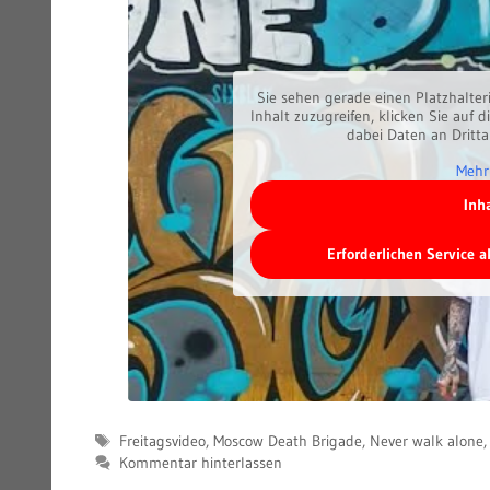
Sie sehen gerade einen Platzhalter
Inhalt zuzugreifen, klicken Sie auf d
dabei Daten an Dritt
Mehr
Inh
Erforderlichen Service 
Schlagwörter
Freitagsvideo
,
Moscow Death Brigade
,
Never walk alone
Kommentar hinterlassen