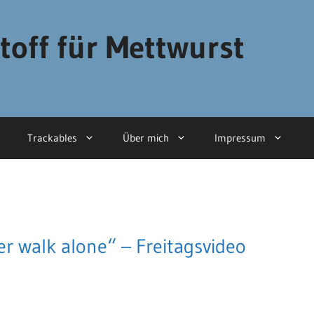
toff für Mettwurst
Trackables
Über mich
Impressum
r walk alone“ – Freitagsvideo