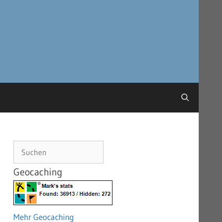
Suchen
Geocaching
Mehr Geocaching