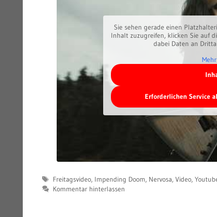
Sie sehen gerade einen Platzhalter
Inhalt zuzugreifen, klicken Sie auf d
dabei Daten an Dritt
Mehr
Inh
Erforderlichen Service 
Schlagwörter
Freitagsvideo
,
Impending Doom
,
Nervosa
,
Video
,
Youtub
Kommentar hinterlassen