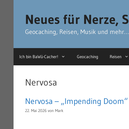
Zum
Zum
Inhalt
Inhalt
Neues für Nerze, S
springen
springen
Geocaching, Reisen, Musik und mehr…
Ich bin BaWü-Cacher!
Geocaching
Reisen
Nervosa
Nervosa – „Impending Doom“ –
22. Mai 2026
von
Mark