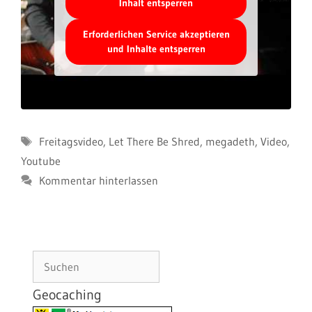
Inhalt entsperren
Erforderlichen Service akzeptieren
und Inhalte entsperren
Schlagwörter
Freitagsvideo
,
Let There Be Shred
,
megadeth
,
Video
,
Youtube
Kommentar hinterlassen
Suchen
Geocaching