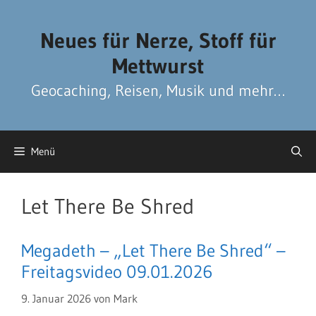
Zum
Zum
Inhalt
Inhalt
Neues für Nerze, Stoff für
springen
springen
Mettwurst
Geocaching, Reisen, Musik und mehr…
Menü
Let There Be Shred
Megadeth – „Let There Be Shred“ –
Freitagsvideo 09.01.2026
9. Januar 2026
von
Mark