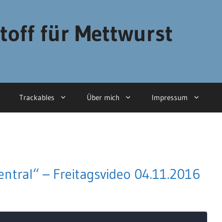
toff für Mettwurst
Trackables
Über mich
Impressum
entral“ – Freitagsvideo 04.11.2016