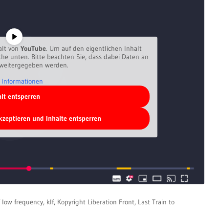
alt von
YouTube
. Um auf den eigentlichen Inhalt
äche unten. Bitte beachten Sie, dass dabei Daten an
 weitergegeben werden.
 Informationen
alt entsperren
akzeptieren und Inhalte entsperren
f low frequency
,
klf
,
Kopyright Liberation Front
,
Last Train to