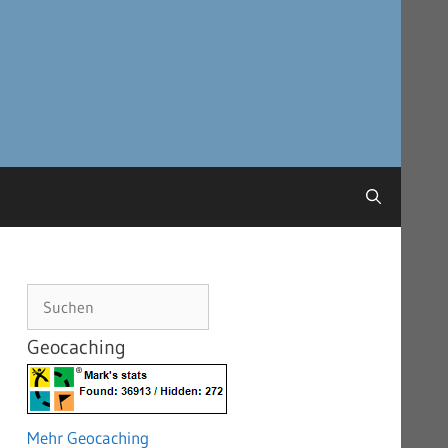
Suchen
Geocaching
Mehr Geocaching