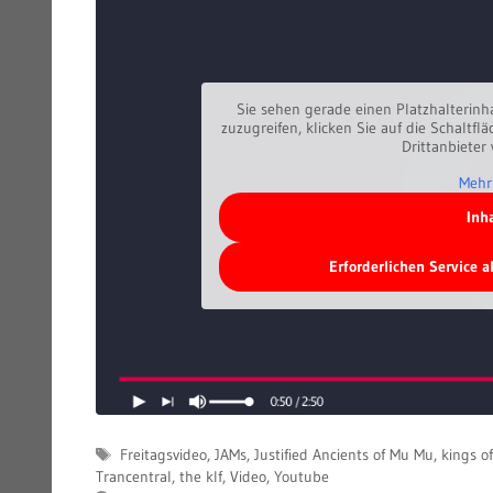
Sie sehen gerade einen Platzhalterinh
zuzugreifen, klicken Sie auf die Schaltfl
Drittanbieter
Mehr
Inh
Erforderlichen Service 
Schlagwörter
Freitagsvideo
,
JAMs
,
Justified Ancients of Mu Mu
,
kings o
Trancentral
,
the klf
,
Video
,
Youtube