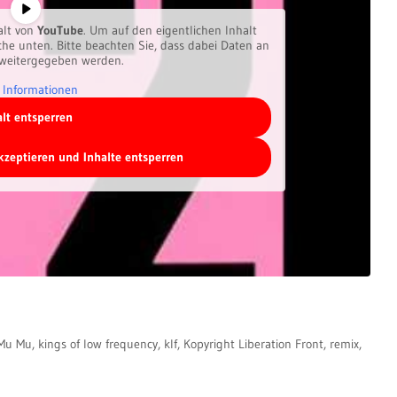
alt von
YouTube
. Um auf den eigentlichen Inhalt
äche unten. Bitte beachten Sie, dass dabei Daten an
 weitergegeben werden.
 Informationen
alt entsperren
akzeptieren und Inhalte entsperren
 Mu Mu
,
kings of low frequency
,
klf
,
Kopyright Liberation Front
,
remix
,