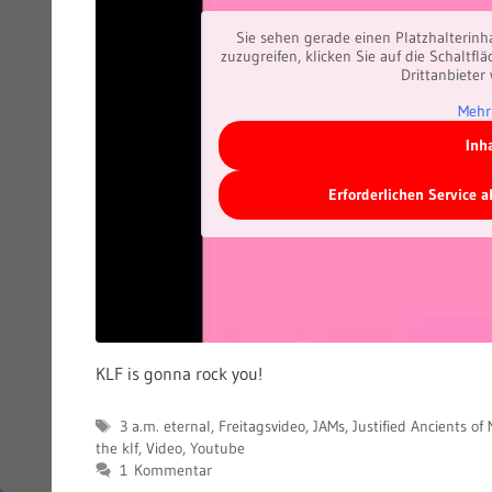
Sie sehen gerade einen Platzhalterinh
zuzugreifen, klicken Sie auf die Schaltfl
Drittanbieter
Mehr
Inh
Erforderlichen Service 
KLF is gonna rock you!
Schlagwörter
3 a.m. eternal
,
Freitagsvideo
,
JAMs
,
Justified Ancients of
the klf
,
Video
,
Youtube
1 Kommentar