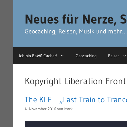
Zum
Zum
Inhalt
Inhalt
Neues für Nerze, S
springen
springen
Geocaching, Reisen, Musik und mehr…
Ich bin BaWü-Cacher!
Geocaching
Reisen
Kopyright Liberation Front
The KLF – „Last Train to Tranc
4. November 2016
von
Mark