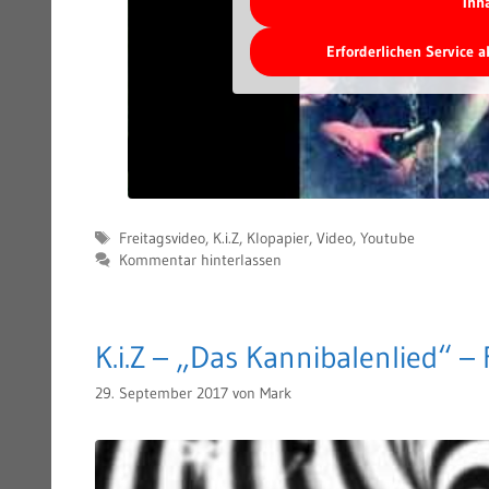
Inh
Erforderlichen Service 
Schlagwörter
Freitagsvideo
,
K.i.Z
,
Klopapier
,
Video
,
Youtube
Kommentar hinterlassen
K.i.Z – „Das Kannibalenlied“ –
29. September 2017
von
Mark