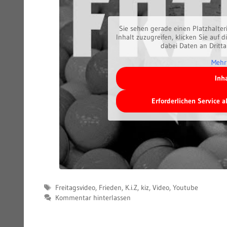
Sie sehen gerade einen Platzhalter
Inhalt zuzugreifen, klicken Sie auf d
dabei Daten an Dritt
Mehr
Inh
Erforderlichen Service 
Schlagwörter
Freitagsvideo
,
Frieden
,
K.i.Z
,
kiz
,
Video
,
Youtube
Kommentar hinterlassen