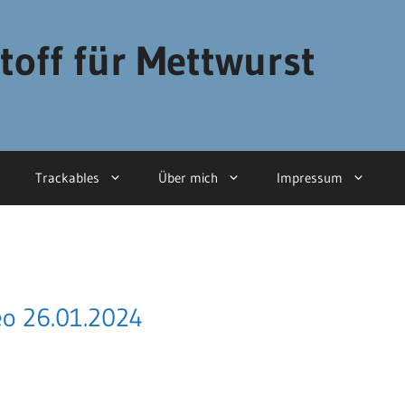
toff für Mettwurst
Trackables
Über mich
Impressum
deo 26.01.2024