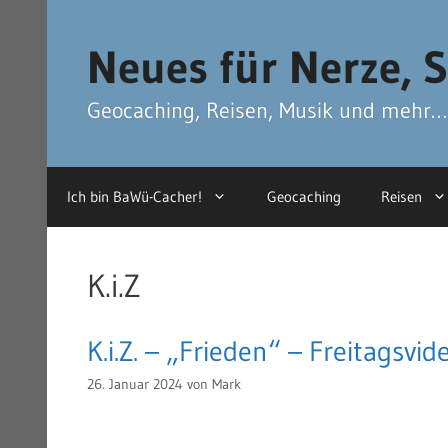
Zum
Zum
Inhalt
Inhalt
Neues für Nerze, S
springen
springen
Geocaching, Reisen, Musik und mehr…
Ich bin BaWü-Cacher!
Geocaching
Reisen
K.i.Z
K.i.Z. – „Frieden“ – Freitagsvi
26. Januar 2024
von
Mark