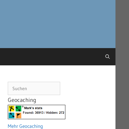
Suchen
Geocaching
Mehr Geocaching