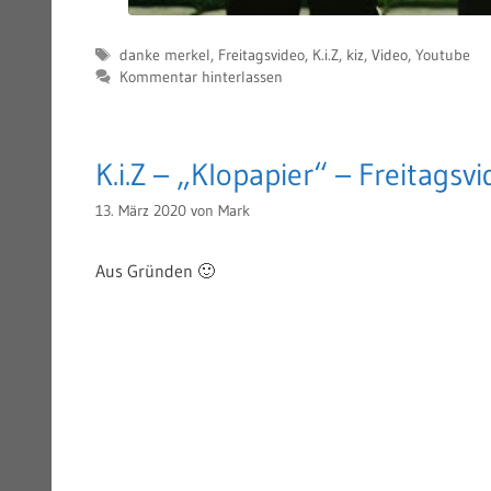
Schlagwörter
danke merkel
,
Freitagsvideo
,
K.i.Z
,
kiz
,
Video
,
Youtube
Kommentar hinterlassen
K.i.Z – „Klopapier“ – Freitags
13. März 2020
von
Mark
Aus Gründen 🙂