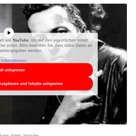
alt von
YouTube
. Um auf den eigentlichen Inhalt
äche unten. Bitte beachten Sie, dass dabei Daten an
 weitergegeben werden.
 Informationen
alt entsperren
akzeptieren und Inhalte entsperren
Song
,
Video
,
Youtube