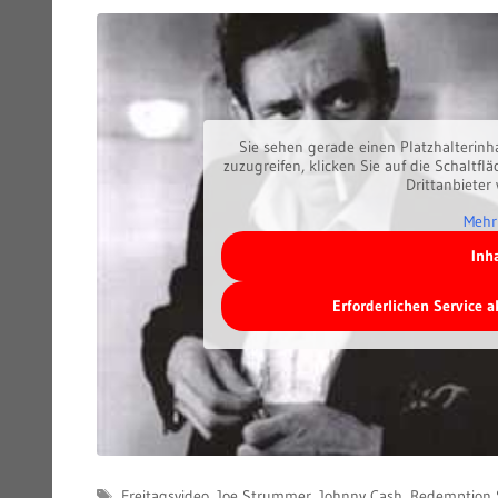
Sie sehen gerade einen Platzhalterinh
zuzugreifen, klicken Sie auf die Schaltfl
Drittanbieter
Mehr
Inh
Erforderlichen Service 
Schlagwörter
Freitagsvideo
,
Joe Strummer
,
Johnny Cash
,
Redemption 