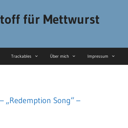
toff für Mettwurst
Trackables
Über mich
Impressum
 – „Redemption Song“ –