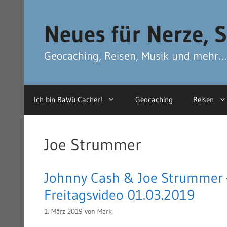
Zum
Zum
Inhalt
Inhalt
Neues für Nerze, S
springen
springen
Geocaching, Reisen, Musik und mehr…
Ich bin BaWü-Cacher!
Geocaching
Reisen
Joe Strummer
Johnny Cash & Joe Strummer
Freitagsvideo 01.03.2019
1. März 2019
von
Mark