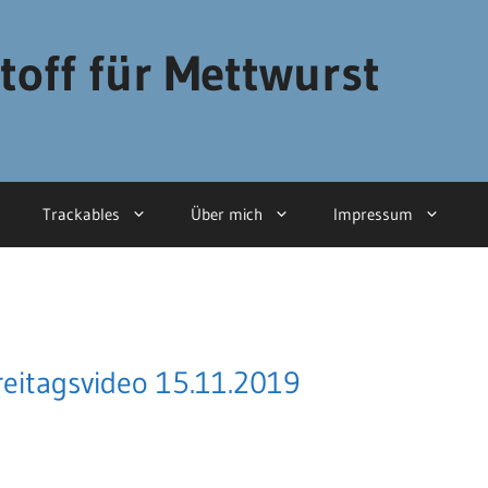
toff für Mettwurst
Trackables
Über mich
Impressum
reitagsvideo 15.11.2019