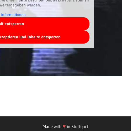
 weitergegeben werden.
 Informationen
alt entsperren
akzeptieren und Inhalte entsperren
♥
Made with
in Stuttgart