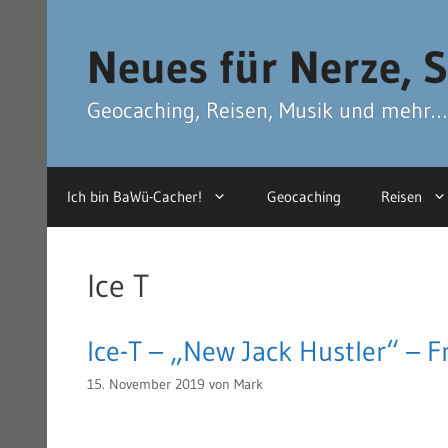
Zum
Zum
Inhalt
Inhalt
Neues für Nerze, S
springen
springen
Geocaching, Reisen, Musik und mehr…
Ich bin BaWü-Cacher!
Geocaching
Reisen
Ice T
Ice-T – „New Jack Hustler“ – F
15. November 2019
von
Mark