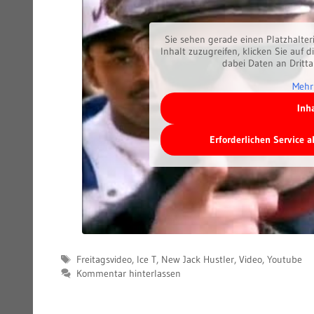
Sie sehen gerade einen Platzhalter
Inhalt zuzugreifen, klicken Sie auf d
dabei Daten an Dritt
Mehr
Inh
Erforderlichen Service 
Schlagwörter
Freitagsvideo
,
Ice T
,
New Jack Hustler
,
Video
,
Youtube
Kommentar hinterlassen