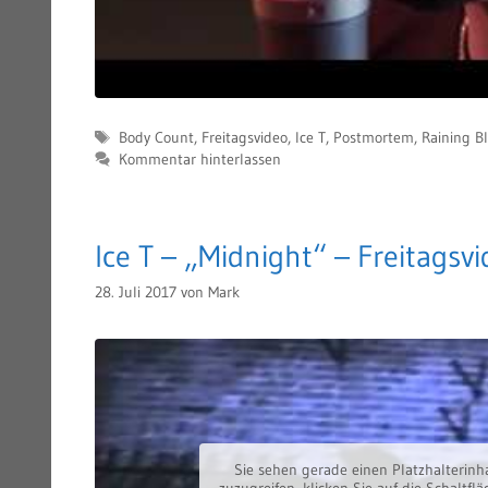
Schlagwörter
Body Count
,
Freitagsvideo
,
Ice T
,
Postmortem
,
Raining B
Kommentar hinterlassen
Ice T – „Midnight“ – Freitagsv
28. Juli 2017
von
Mark
Sie sehen gerade einen Platzhalterinh
zuzugreifen, klicken Sie auf die Schaltfl