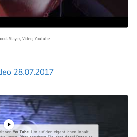
lood
,
Slayer
,
Video
,
Youtube
ideo 28.07.2017
alt von
YouTube
. Um auf den eigentlichen Inhalt
äche unten. Bitte beachten Sie, dass dabei Daten an