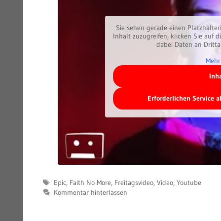
Sie sehen gerade einen Platzhalter
Inhalt zuzugreifen, klicken Sie auf d
dabei Daten an Dritt
Mehr
Inh
Erforderlichen Service 
Schlagwörter
Epic
,
Faith No More
,
Freitagsvideo
,
Video
,
Youtube
Kommentar hinterlassen