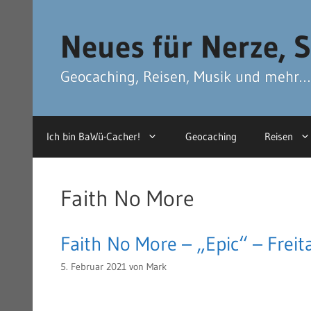
Zum
Zum
Inhalt
Inhalt
Neues für Nerze, S
springen
springen
Geocaching, Reisen, Musik und mehr…
Ich bin BaWü-Cacher!
Geocaching
Reisen
Faith No More
Faith No More – „Epic“ – Frei
5. Februar 2021
von
Mark